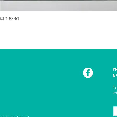
del 10/3Bd
P
N
Fy
er