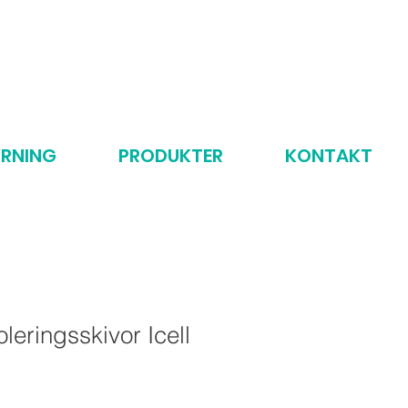
Ring oss: 070-55 69 704
RNING
PRODUKTER
KONTAKT
leringsskivor Icell