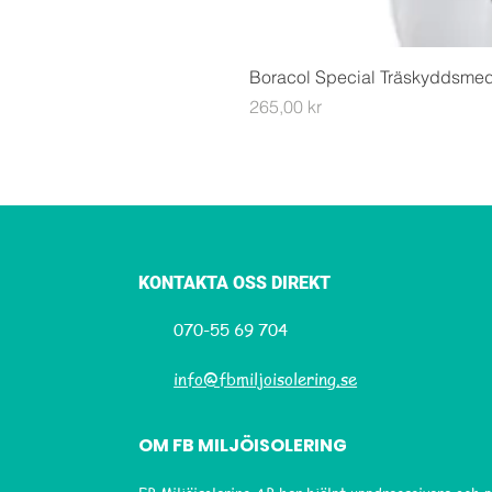
Boracol Special Träskyddsme
Pris
265,00 kr
KONTAKTA OSS DIREKT
070-55 69 704
info@fbmiljoisolering.se
OM FB MILJÖISOLERING