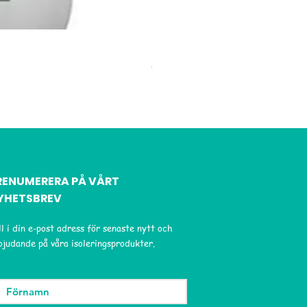
ISOCELL Airstop Solo Tejp
Pris
624,00 kr
RENUMERERA PÅ VÅRT
YHETSBREV
ll i din e-post adress för senaste nytt och
bjudande på våra isoleringsprodukter.