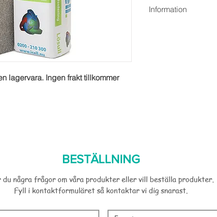
Information
Storlek:
 120 mm 3,3 k
Pris:
 570:- / paket - c
Beskrivning:
 Isolering
att hantera, den damm
sågpaketet så kan näst
en lagervara. Ingen frakt tillkommer 
Skivan är dessutom C
arbetsmiljösynpunkt, i
irritationer. Helt enke
fröjd för installatören
Lambdavärde 0,036
BESTÄLLNING
 du några frågor om våra produkter eller vill beställa produkter.
Fyll i kontaktformuläret så kontaktar vi dig snarast.