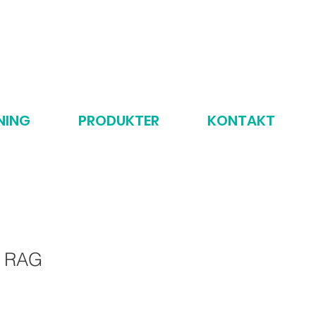
Ring oss: 070-55 69 704
NING
PRODUKTER
KONTAKT
k RAG