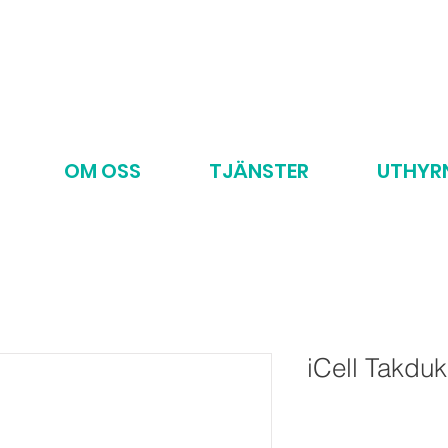
OM OSS
TJÄNSTER
UTHYR
iCell Takdu