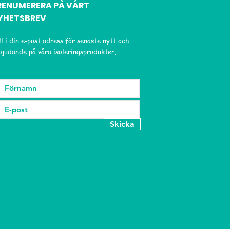
RENUMERERA PÅ VÅRT
YHETSBREV
ll i din e-post adress för senaste nytt och
bjudande på våra isoleringsprodukter.
Skicka