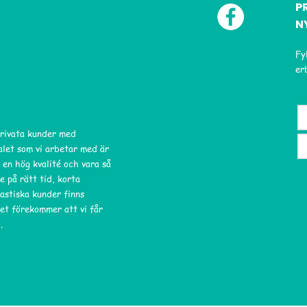
P
N
Fy
er
privata kunder med
ialet som vi arbetar med är
 en hög kvalité och vara så
e på rätt tid, korta
astiska kunder finns
et förekommer att vi får
.