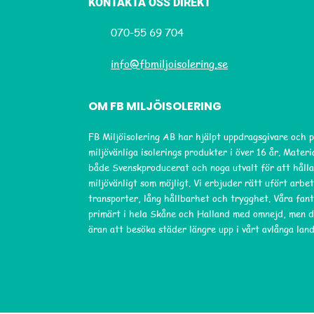
KONTAKTA OSS DIREKT
070-55 69 704
info@fbmiljoisolering.se
OM FB MILJÖISOLERING
FB Miljöisolering AB har hjälpt uppdragsgivare och 
miljövänliga isolerings produkter i över 16 år. Mater
både Svenskproducerat och noga utvalt för att hålla
miljövänligt som möjligt. Vi erbjuder rätt ufört arbet
transporter, lång hållbarhet och trygghet. Våra fant
primärt i hela Skåne och Halland med omnejd, men d
äran att besöka städer längre upp i vårt avlånga land