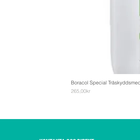
Boracol Special Träskyddsme
Price
265,00kr