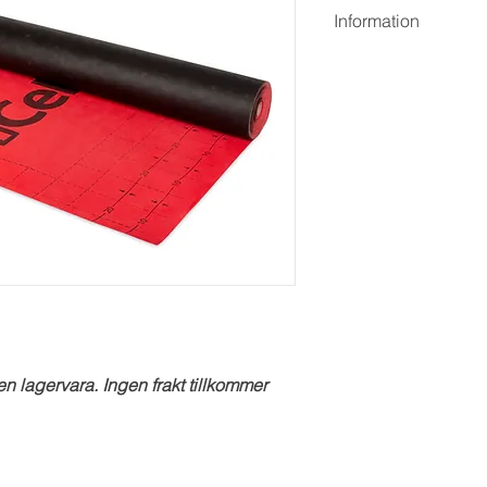
Information
Ca 41 kr kvm, 75 kvadr
iCell Takduk RAG är 
hög ånggenomsläpplig
användas på taktutnin
slitstark takduk med 
stabilitet 
Tack vare at
behövs ingen luftspalt
en lagervara. Ingen frakt tillkommer 