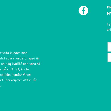
P
N
Fy
er
privata kunder med
ialet som vi arbetar med är
 en hög kvalité och vara så
e på rätt tid, korta
astiska kunder finns
et förekommer att vi får
.