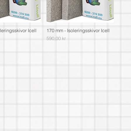
eringsskivor Icell
170 mm - Isoleringsskivor Icell
Pris
590,00 kr