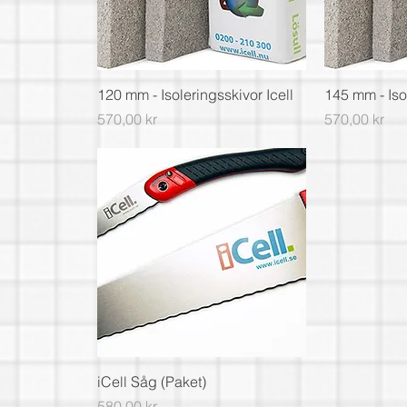
120 mm - Isoleringsskivor Icell
145 mm - Isol
Pris
Pris
570,00 kr
570,00 kr
iCell Såg (Paket)
Pris
580,00 kr