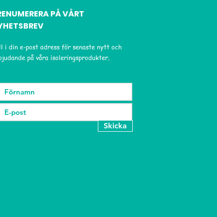
RENUMERERA PÅ VÅRT
YHETSBREV
ll i din e-post adress för senaste nytt och
bjudande på våra isoleringsprodukter.
Skicka