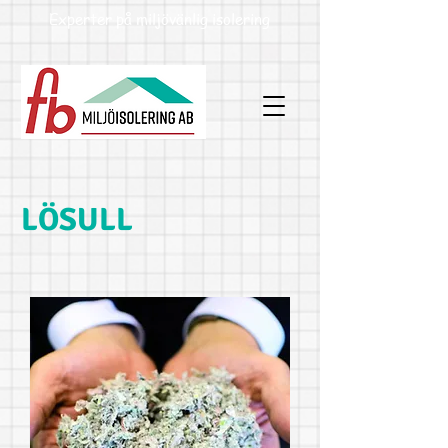
Experter på miljövänlig isolering
LÖSULL