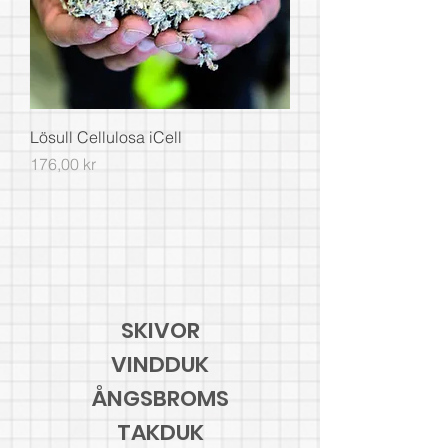
Lösull Cellulosa iCell
Pris
176,00 kr
SKIVOR
VINDDUK
ÅNGSBROMS
TAKDUK