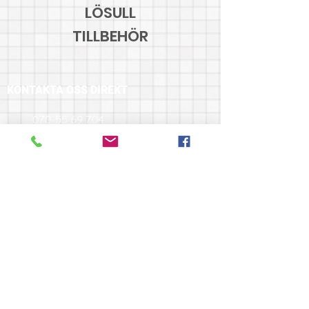
LÖSULL
TILLBEHÖR
KONTAKTA OSS DIREKT
070-55 69 704
info@fbmiljoisolering.se
OM FB MILJÖISOLERING
FB Miljöisolering AB har hjälpt
uppdragsgivare och privata kunder med
miljövänliga isolerings produkter i över 16 år.
Materialet som vi arbetar med är både
Svenskproducerat och noga utvalt för att
hålla en hög kvalité och vara så miljövänligt